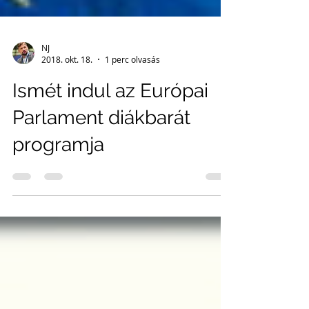
NJ
2018. okt. 18.
1 perc olvasás
Ismét indul az Európai
Parlament diákbarát
programja