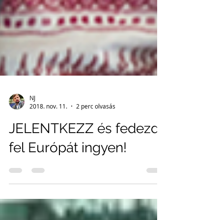
NJ
2018. nov. 11.
2 perc olvasás
JELENTKEZZ és fedezd
fel Európát ingyen!