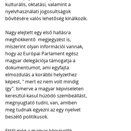
kulturális, oktatási, valamint a 
nyelvhasználati jogosultságok 
bővítésére valós lehetőség kínálkozik.
Nagy elejtett egy első hallásra 
meghökkentő  megjegyzést is, 
miszerint olyan információi vannak, 
hogy az Európai Parlament egész 
magyar delegációja támogatja a 
dokumentumot, ami egyfajta 
elmozdulás a korábbi helyzethez 
képest, " mert ez nem volt mindig 
így". Ismerve a magyar képviseleten 
keresztül-kasul húzódó szembeállást, 
megnyugtató tudni, van, amiben 
meg tudnak egyezni az egy nyelvet 
beszélő politikusok.
Ettől még a magyar képviselők 