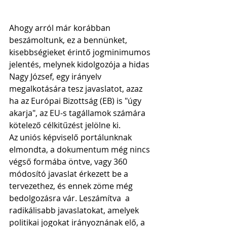
Ahogy arról már korábban 
beszámoltunk, ez a bennünket, 
kisebbségieket érintő jogminimumos 
jelentés, melynek kidolgozója a hidas 
Nagy József, egy irányelv 
megalkotására tesz javaslatot, azaz 
ha az Európai Bizottság (EB) is "úgy 
akarja", az EU-s tagállamok számára 
kötelező célkitűzést jelölne ki.
Az uniós képviselő portálunknak 
elmondta, a dokumentum még nincs 
végső formába öntve, vagy 360 
módosító javaslat érkezett be a 
tervezethez, és ennek zöme még 
bedolgozásra vár. Leszámítva  a 
radikálisabb javaslatokat, amelyek 
politikai jogokat irányoznának elő, a 