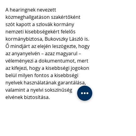
A hearingnek nevezett 
közmeghallgatáson szakértőként 
szót kapott a szlovák kormány 
nemzeti kisebbségekért felelős 
kormánybiztosa, Bukovszky László is. 
Ő mindjárt az elején leszögezte, hogy 
az anyanyelvén – azaz magyarul – 
véleményezi a dokumentumot, mert 
az kifejezi, hogy a kisebbségi jogokon 
belül milyen fontos a kisebbségi 
nyelvek használatának garantálása, 
valamint a nyelvi sokszínűség 
elvének biztosítása.
Bukovszky szerint több tagországban 
kormányzati szinten a kisebbségi 
jogok érvényesítése politikai alku 
tárgya. Úgy véli, szükséges, hogy a 