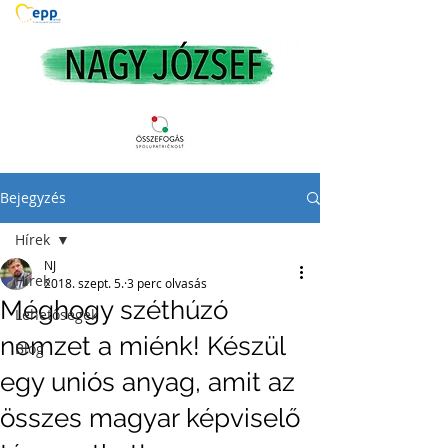
Bejegyzés
Hírek
NJ
Hírek
2018. szept. 5.
3 perc olvasás
Méghogy széthúzó
Lehetőségek
nemzet a miénk! Készül
Blog
egy uniós anyag, amit az
összes magyar képviselő