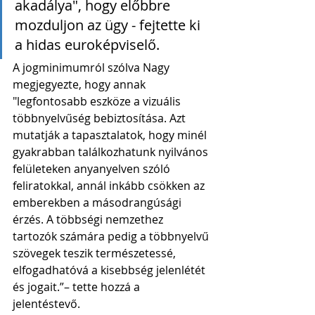
akadálya", hogy előbbre 
mozduljon az ügy - fejtette ki 
a hidas euroképviselő.
A jogminimumról szólva Nagy 
megjegyezte, hogy annak 
"legfontosabb eszköze a vizuális 
többnyelvűség bebiztosítása. Azt 
mutatják a tapasztalatok, hogy minél 
gyakrabban találkozhatunk nyilvános 
felületeken anyanyelven szóló 
feliratokkal, annál inkább csökken az 
emberekben a másodrangúsági 
érzés. A többségi nemzethez 
tartozók számára pedig a többnyelvű 
szövegek teszik természetessé, 
elfogadhatóvá a kisebbség jelenlétét 
és jogait.”– tette hozzá a 
jelentéstevő. 