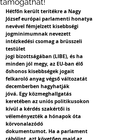
támogathat!
Hétfőn került terítékre a Nagy 
József európai parlamenti honatya 
nevével fémjelzett kisebbségi 
jogminimumnak nevezett 
intézkedési csomag a brüsszeli 
testület 
jogi bizottságában (LIBE), és ha 
minden jól megy, az EU-ban élő 
őshonos kisebbségek jogait 
felkaroló anyag végső változatát 
decemberben hagyhatják 
jóvá. Egy közmeghallgatás 
keretében az uniós politikusokon 
kívül a kérdés szakértői is 
véleményezték a hónapok óta 
körvonalazódó 
dokumentumot. Ha a parlament 
rábólint, azt követően majd az 