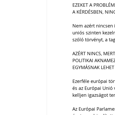
EZEKET A PROBLÉM
A KÉRDÉSBEN, NIN
Nem azért nincsen 
uniós szinten kezel
szóló törvényt, a t
AZÉRT NINCS, MER
POLITIKAI AKNAME
EGYMÁSNAK LEHET
Ezerféle európai tö
és az Európai Unió 
kelljen igazságot te
Az Európai Parlamen