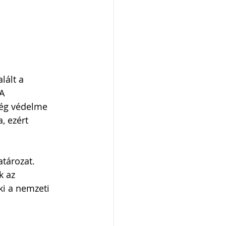
lált a 
A 
ség védelme 
, ezért 
tározat. 
k az 
ki a nemzeti 