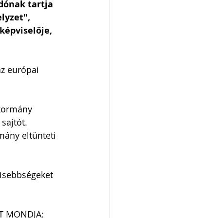
dónak tartja 
lyzet", 
képviselője, 
az európai 
 kormány 
sajtót. 
mány eltünteti 
kisebbségeket 
T MONDJA: 