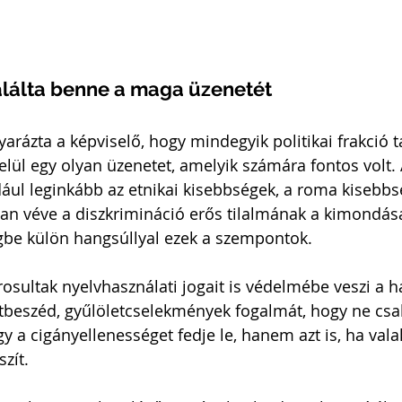
lálta benne a maga üzenetét
yarázta a képviselő, hogy mindegyik politikai frakció ta
lül egy olyan üzenetet, amelyik számára fontos volt. 
dául leginkább az etnikai kisebbségek, a roma kisebb
ában véve a diszkrimináció erős tilalmának a kimondása
gbe külön hangsúllyal ezek a szempontok.
osultak nyelvhasználati jogait is védelmébe veszi a ha
letbeszéd, gyűlöletcselekmények fogalmát, hogy ne csa
y a cigányellenességet fedje le, hanem azt is, ha vala
zít.