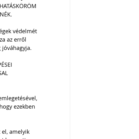
N HATÁSKÖRÖM 
NÉK.
ségek védelmét 
a az erről 
 jóváhagyja. 
ÉSEI 
AL 
emlegetésével, 
 hogy ezekben 
el, amelyik 