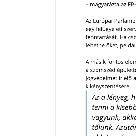
– magyarázta az EP-
Az Európai Parlamen
egy felügyeleti sze
fenntartását. Ha cso
lehetne őket, példá
A másik fontos elem
a szomszéd épületbe
jogvédelmet ír elő 
kikényszerítésére.
Az a lényeg, 
tenni a kiseb
vagyunk, akko
tőlünk. Azutá