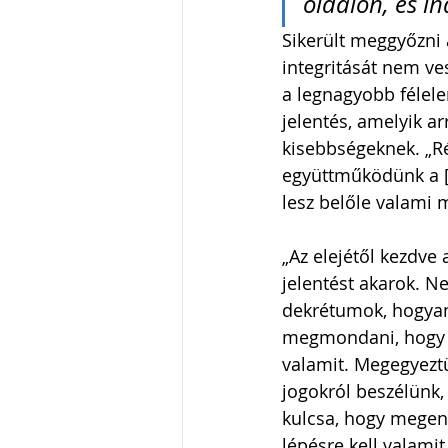
oldalon, és in
Sikerült meggyőzni 
integritását nem ves
a legnagyobb félele
jelentés, amelyik a
kisebbségeknek. „Ré
együttműködünk a [
lesz belőle valami 
„Az elejétől kezdve
jelentést akarok. 
dekrétumok, hogyan 
megmondani, hogy h
valamit. Megegyeztü
jogokról beszélünk,
kulcsa, hogy megeng
lépésre kell valami