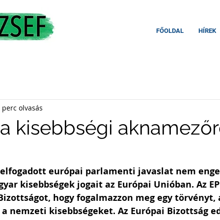
FŐOLDAL
HÍREK
 perc olvasás
 a kisebbségi aknamező
lfogadott európai parlamenti javaslat nem enge
ar kisebbségek jogait az Európai Unióban. Az EP f
Bizottságot, hogy fogalmazzon meg egy törvényt, 
i a nemzeti kisebbségeket. Az Európai Bizottság e