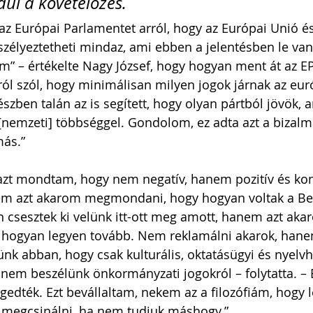
dul a követelőzés. 
az Európai Parlamentet arról, hogy az Európai Unió é
zélyeztetheti mindaz, ami ebben a jelentésben le van í
m” – értékelte Nagy József, hogy hogyan ment át az EP
rról szól, hogy minimálisan milyen jogok járnak az eur
szben talán az is segített, hogy olyan pártból jövök, 
nemzeti] többséggel. Gondolom, ez adta azt a bizalm
más.”
 azt mondtam, hogy nem negatív, hanem pozitív és kon
Nem azt akarom megmondani, hogy hogyan voltak a Be
csesztek ki velünk itt-ott meg amott, hanem azt aka
ogyan legyen tovább. Nem reklamálni akarok, hanem
nk abban, hogy csak kulturális, oktatásügyi és nyelvh
 nem beszélünk önkormányzati jogokról – folytatta. – E
edték. Ezt bevállaltam, nekem az a filozófiám, hogy l
t megcsinálni, ha nem tudjuk máshogy.”