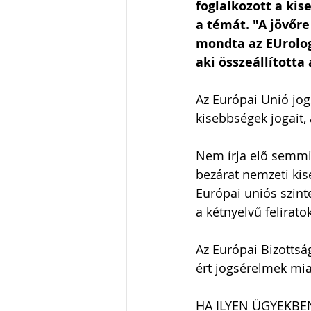
foglalkozott a ki
a témát. "A jövőre
mondta az EUrologu
aki összeállította
Az Európai Unió jog
kisebbségek jogait, 
Nem írja elő semmi,
bezárat nemzeti kise
Európai uniós szint
a kétnyelvű felirato
Az Európai Bizottsá
ért jogsérelmek miat
HA ILYEN ÜGYEKBEN