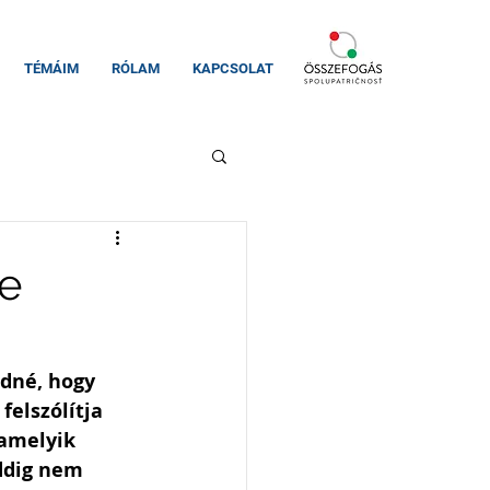
TÉMÁIM
RÓLAM
KAPCSOLAT
re
dné, hogy 
elszólítja 
amelyik 
ddig nem 