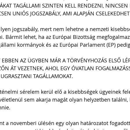
ÁKAT TAGÁLLAMI SZINTEN KELL RENDEZNI, NINCSE
CSEN UNIÓS JOGSZABÁLY, AMI ALAPJÁN CSELEKEDHET
ilyen jogszabály, mert nem lehetne a nemzeti kisebb
ni. Bármit lehet, ha az Európai Bizottság megfogalmazz
agállami kormányok és az Európai Parlament (EP) pedig
T EBBEN AZ ÜGYBEN MÁR A TÖRVÉNYHOZÁS ELSŐ LÉP
ZŐN ÁT VEZETNEK, AHOL EGY ÓVATLAN FOGALMAZÁSS
 UGRASZTANI TAGÁLLAMOKAT.
rténelmi sérelem kerül elő a kisebbségek ügyeinek fel
véletlenül sem akarja magát olyan helyzetben találni,
nnie.
t a novemberi ülésén egy olyan határozatot fogadott 