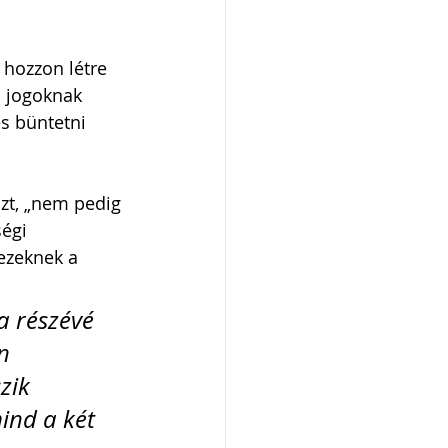
 hozzon létre 
a jogoknak 
és büntetni 
zt, „nem pedig 
égi 
ezeknek a 
a részévé 
n 
zik 
ind a két 