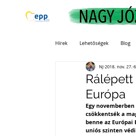
Hírek
Lehetőségek
Blog
NJ
2018. nov. 27.
6
Rálépett
Európa
Egy novemberben e
csökkentsék a magy
benne az Európai 
uniós szinten véd