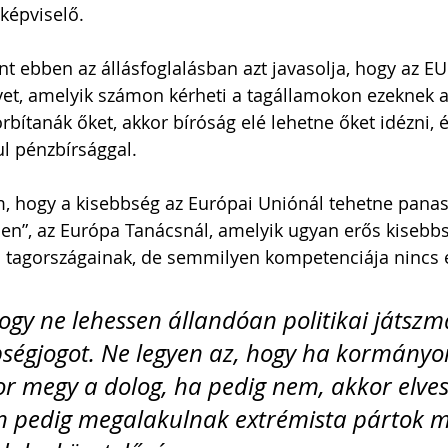
képviselő.
t ebben az állásfoglalásban azt javasolja, hogy az EU
rvet, amelyik számon kérheti a tagállamokon ezeknek 
rbítanák őket, akkor bíróság elé lehetne őket idézni, 
ul pénzbírsággal.
, hogy a kisebbség az Európai Uniónál tehetne panas
n”, az Európa Tanácsnál, amelyik ugyan erős kisebbs
a tagországainak, de semmilyen kompetenciája nincs 
hogy ne lehessen állandóan politikai játszm
bségjogot. Ne legyen az, hogy ha kormányo
r megy a dolog, ha pedig nem, akkor elves
n pedig megalakulnak extrémista pártok m