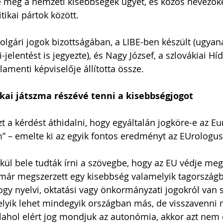
e meg a nemzeti kisebbségek ügyét, és közös nevezőke
tikai pártok között.
polgári jogok bizottságában, a LIBE-ben készült (ugyan
-jelentést is jegyezte), és Nagy József, a szlovákiai Hí
amenti képviselője állította össze.
ikai játszma részévé tenni a kisebbségjogot
zt a kérdést áthidalni, hogy egyáltalán jogköre-e az E
” – emelte ki az egyik fontos eredményt az EUrologu
lkül bele tudták írni a szövegbe, hogy az EU védje meg
 már megszerzett egy kisebbség valamelyik tagországb
ogy nyelvi, oktatási vagy önkormányzati jogokról van s
yik lehet mindegyik országban más, de visszavenni 
alahol elért jog mondjuk az autonómia, akkor azt nem 