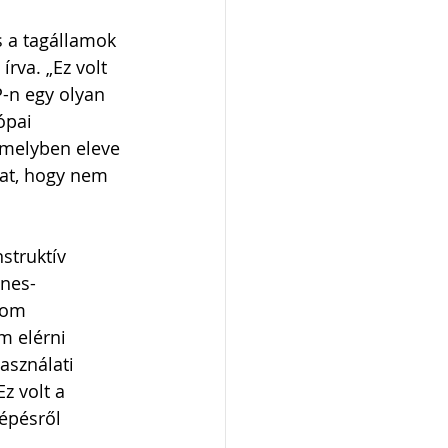
s a tagállamok 
rva. „Ez volt 
-n egy olyan 
ópai 
amelyben eleve 
at, hogy nem 
struktív 
nes-
rom 
 elérni 
asználati 
z volt a 
épésről 