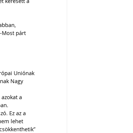
t keresett a 
abban, 
d-Most párt 
urópai Uniónak 
snak Nagy 
 azokat a 
an. 
zó. Ez az a 
nem lehet 
csökkenthetik” 