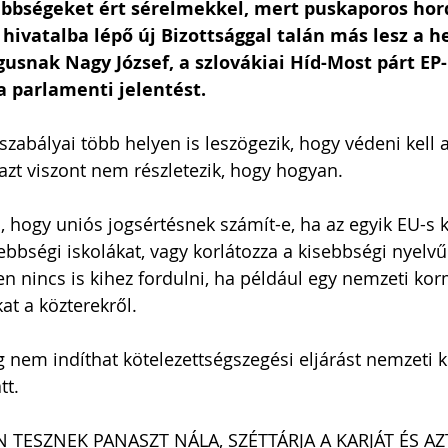
sebbségeket ért sérelmekkel, mert puskaporos hor
 hivatalba lépő új Bizottsággal talán más lesz a he
snak Nagy József, a szlovákiai Híd-Most párt EP-
 a parlamenti jelentést.
szabályai több helyen is leszögezik, hogy védeni kell 
azt viszont nem részletezik, hogy hogyan. 
 hogy uniós jogsértésnek számít-e, ha az egyik EU-s
bbségi iskolákat, vagy korlátozza a kisebbségi nyelvű 
en nincs is kihez fordulni, ha például egy nemzeti kor
kat a közterekről.
g nem indíthat kötelezettségszegési eljárást nemzeti 
t. 
 TESZNEK PANASZT NÁLA, SZÉTTÁRJA A KARJÁT ÉS AZ