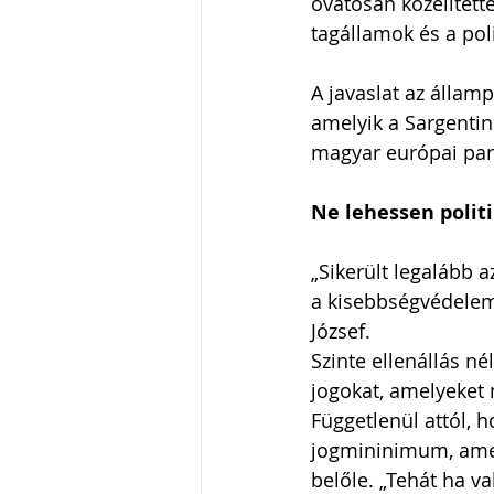
óvatosan közelített
tagállamok és a poli
A javaslat az állam
amelyik a Sargentini
magyar európai parl
Ne lehessen polit
„Sikerült legalább a
a kisebbségvédelem
József.
Szinte ellenállás né
jogokat, amelyeket
Függetlenül attól, h
jogmininimum, amel
belőle. „Tehát ha v