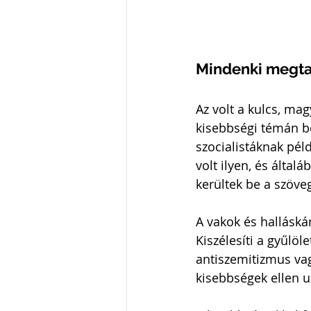
Mindenki megta
Az volt a kulcs, mag
kisebbségi témán be
szocialistáknak pél
volt ilyen, és által
kerültek be a szöve
A vakok és halláskár
Kiszélesíti a gyűlö
antiszemitizmus vag
kisebbségek ellen us