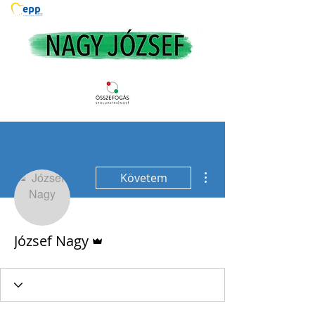
További műveletek
Követem
Admin
József Nagy