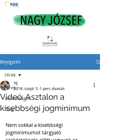
Bejegyzés
Hírek
NJ
Hírek
2018. szept. 5.
1 perc olvasás
Videó: Asztalon a
Lehetőségek
kisebbségi jogminimum
Blog
Nem sokkal a kisebbségi 
jogminimumot tárgyaló 