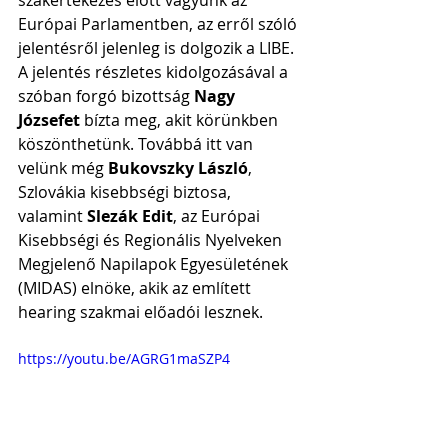
szakértekezés előtt vagyunk az 
Európai Parlamentben, az erről szóló 
jelentésről jelenleg is dolgozik a LIBE. 
A jelentés részletes kidolgozásával a 
szóban forgó bizottság 
Nagy 
Józsefet 
bízta meg, akit körünkben 
köszönthetünk. Továbbá itt van 
velünk még 
Bukovszky László
, 
Szlovákia kisebbségi biztosa, 
valamint 
Slezák Edit
, az Európai 
Kisebbségi és Regionális Nyelveken 
Megjelenő Napilapok Egyesületének 
(MIDAS) elnöke, akik az említett 
hearing szakmai előadói lesznek.
https://youtu.be/AGRG1maSZP4